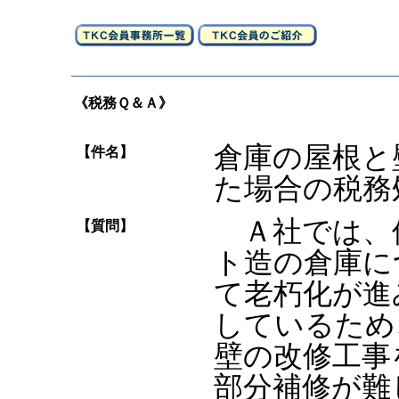
《税務Ｑ＆Ａ》
倉庫の屋根と
【件名】
た場合の税務
Ａ社では、
【質問】
ト造の倉庫に
て老朽化が進
しているため
壁の改修工事
部分補修が難