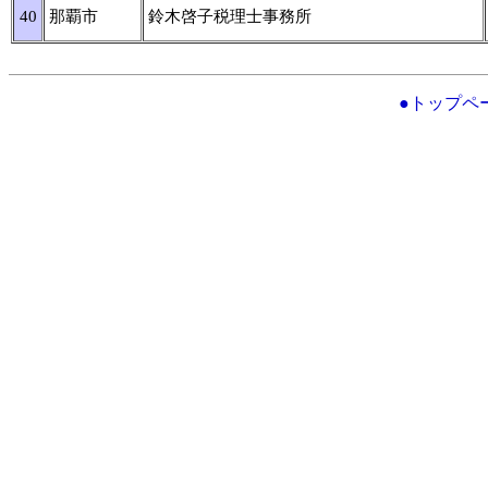
40
那覇市
鈴木啓子税理士事務所
●トップペ