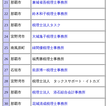
21
那覇市
兼城省吾税理士事務所
22
那覇市
鈴木和子税理士事務所
23
那覇市
税理士法人タスク
24
宜野湾市
大城逸子税理士事務所
25
南風原町
緑間優税理士事務所
26
那覇市
福秀勝税理士事務所
27
石垣市
前原博一税理士事務所
28
宜野湾市
税理士法人 タックスサポート・イトカズ
29
那覇市
税理士法人 添石綜合会計事務所
30
那覇市
花城清成税理士事務所