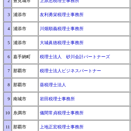
2
豊見城市
上原忠税理士事務所
3
浦添市
友利勇栄税理士事務所
4
浦添市
川畑順義税理士事務所
5
浦添市
大城眞徳税理士事務所
6
嘉手納町
税理士法人 砂川会計パートナーズ
7
那覇市
税理士法人ビジネスパートナー
8
那覇市
葵税理士法人
9
南城市
岩田税理士事務所
10
糸満市
儀間常貞税理士事務所
11
那覇市
上地正宏税理士事務所