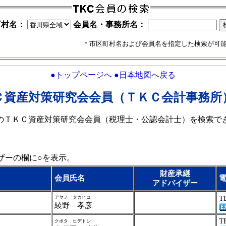
町村名：
会員名・事務所名：
＊市区町村名および会員名を指定した検索が可
●トップページへ
●日本地図へ戻る
Ｃ資産対策研究会会員（ＴＫＣ会計事務所
のＴＫＣ資産対策研究会会員（税理士・公認会計士）を検索で
ザーの欄に○を表示。
財産承継
会員氏名
アドバイザー
T
アヤノ タカヒコ
綾野 孝彦
T
クボタ ヒデトシ