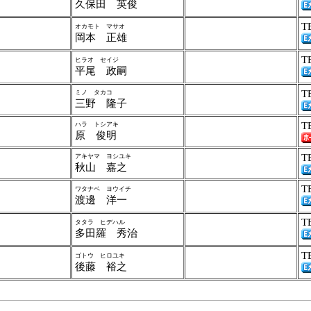
久保田 英俊
T
オカモト マサオ
岡本 正雄
T
ヒラオ セイジ
平尾 政嗣
T
ミノ タカコ
三野 隆子
T
ハラ トシアキ
原 俊明
T
アキヤマ ヨシユキ
秋山 嘉之
T
ワタナベ ヨウイチ
渡邊 洋一
T
タタラ ヒデハル
多田羅 秀治
T
ゴトウ ヒロユキ
後藤 裕之