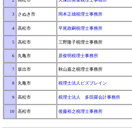
2
高松市
久保田英俊税理士事務所
3
さぬき市
岡本正雄税理士事務所
4
高松市
平尾政嗣税理士事務所
5
高松市
三野隆子税理士事務所
6
丸亀市
原俊明税理士事務所
7
坂出市
秋山嘉之税理士事務所
8
丸亀市
税理士法人ビズブレイン
9
高松市
税理士法人 多田羅会計事務所
10
高松市
後藤裕之税理士事務所