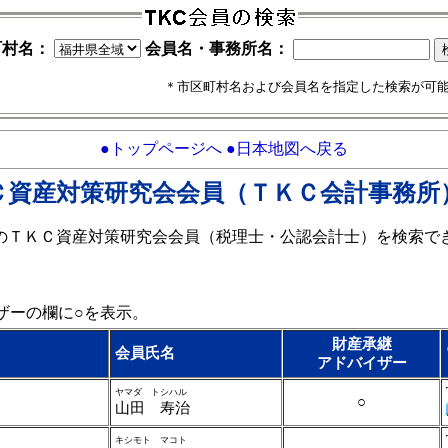
町村名：
会員名・事務所名：
＊市区町村名および会員名を指定した検索が可
●トップページへ
●日本地図へ戻る
Ｃ資産対策研究会会員（ＴＫＣ会計事務所
のＴＫＣ資産対策研究会会員（税理士・公認会計士）を検索で
ザーの欄に○を表示。
財産承継
会員氏名
アドバイザー
ヤマダ トシハル
○
山田 寿治
キシモト マコト