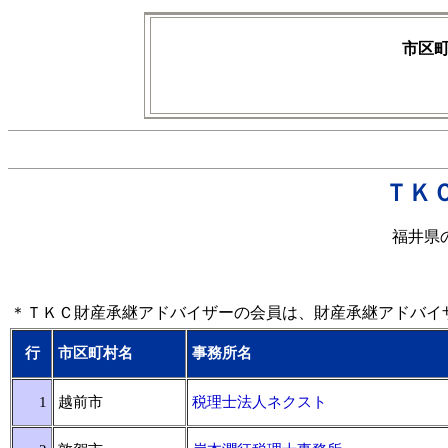
市区
ＴＫ
福井県
＊ＴＫＣ財産承継アドバイザーの会員は、財産承継アドバイ
行
市区町村名
事務所名
1
越前市
税理士法人ネクスト