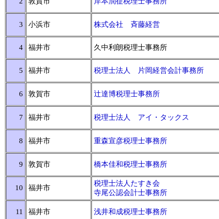
2
敦賀市
岸本潤征税理士事務所
3
小浜市
株式会社 斉藤経営
4
福井市
久中利朗税理士事務所
5
福井市
税理士法人 片岡経営会計事務所
6
敦賀市
辻達博税理士事務所
7
福井市
税理士法人 アイ・タックス
8
福井市
重森宣彦税理士事務所
9
敦賀市
橋本佳和税理士事務所
税理士法人たすき会
10
福井市
寺尾公認会計士事務所
11
福井市
浅井和成税理士事務所