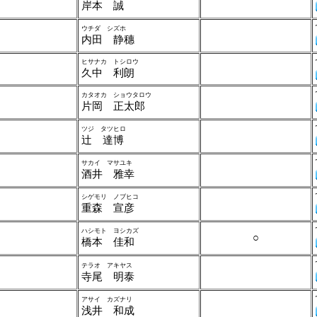
岸本 誠
ウチダ シズホ
内田 静穗
ヒサナカ トシロウ
久中 利朗
カタオカ ショウタロウ
片岡 正太郎
ツジ タツヒロ
辻 達博
サカイ マサユキ
酒井 雅幸
シゲモリ ノブヒコ
重森 宣彦
ハシモト ヨシカズ
○
橋本 佳和
テラオ アキヤス
寺尾 明泰
アサイ カズナリ
浅井 和成