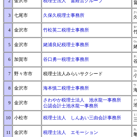
2
金沢市
税理士法人 畠経営グループ
ク
3
七尾市
久保久税理士事務所
タ
4
金沢市
竹松英二税理士事務所
ウ
5
金沢市
姥浦良紀税理士事務所
タ
6
加賀市
谷口勇一税理士事務所
コ
7
野々市市
税理士法人みらいサクシード
ウ
8
金沢市
海本慎二税理士事務所
さわやか税理士法人 池水龍一事務所
イ
9
金沢市
公認会計士池水龍一事務所
ミ
10
小松市
税理士法人 しんあい三由会計事務所
カ
11
金沢市
税理士法人 エモーション