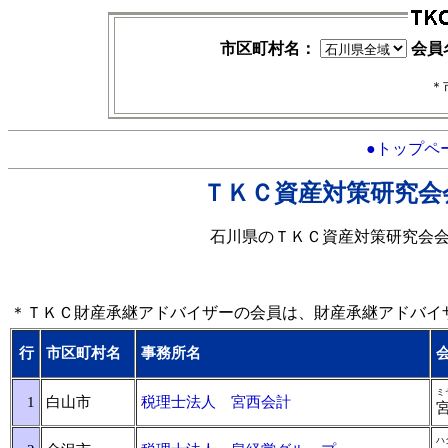
市区町村名：
会員
＊
●トップペ
ＴＫＣ資産対策研究会
石川県のＴＫＣ資産対策研究会
＊ＴＫＣ財産承継アドバイザーの会員は、財産承継アドバイ
行
市区町村名
事務所名
ミ
1
白山市
税理士法人 宮西会計
ハ