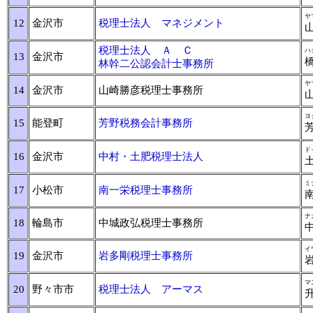
ヤ
12
金沢市
税理士法人 マネジメント
税理士法人 Ａ Ｃ
ハ
13
金沢市
林幹二公認会計士事務所
ヤ
14
金沢市
山崎勝彦税理士事務所
ヨ
15
能登町
芳野税務会計事務所
ド
16
金沢市
中村・土肥税理士法人
ミ
17
小松市
南一栄税理士事務所
ナ
18
輪島市
中城政弘税理士事務所
イ
19
金沢市
岩多剛税理士事務所
マ
20
野々市市
税理士法人 アーマス