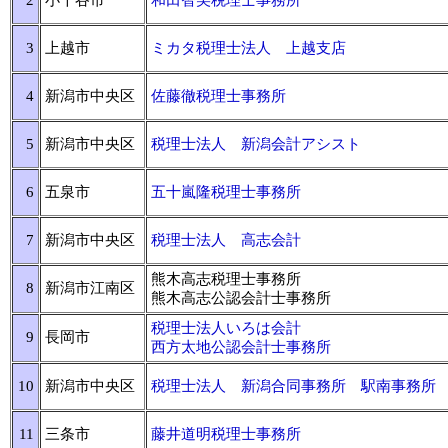
2
小千谷市
和田智美税理士事務所
3
上越市
ミカタ税理士法人 上越支店
4
新潟市中央区
佐藤徹税理士事務所
5
新潟市中央区
税理士法人 新潟会計アシスト
6
五泉市
五十嵐隆税理士事務所
7
新潟市中央区
税理士法人 高志会計
熊木高志税理士事務所
8
新潟市江南区
熊木高志公認会計士事務所
税理士法人いろは会計
9
長岡市
西方太地公認会計士事務所
10
新潟市中央区
税理士法人 新潟合同事務所 駅南事務所
11
三条市
藤井道明税理士事務所