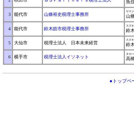
2
秋田市
ＧＳＰａｒｔｎｅｒｓ税理士法人
魚
ヤマジ
3
能代市
山條裕史税理士事務所
山
スズキ
4
能代市
鈴木皓市税理士事務所
鈴
スズキ
5
大仙市
税理士法人 日本未来経営
鈴
タカハ
6
横手市
税理士法人イソネット
高
●トップペ