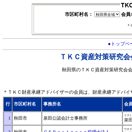
市区町村名：
会員
＊
●トップペ
ＴＫＣ資産対策研究会
秋田県のＴＫＣ資産対策研究会
＊ＴＫＣ財産承継アドバイザーの会員は、財産承継アドバイ
行
市区町村名
事務所名
会
イズミ
1
秋田市
泉田公認会計士事務所
泉
ウオズ