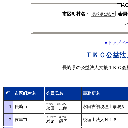
市区町村名：
会員
＊
●トップペ
ＴＫＣ公益法
長崎県の公益法人支援ＴＫＣ会
行
市区町村名
会員氏名
事務所名
ナガタ ヨシロウ
1
長崎市
永田吉朗税理士事務所
永田 吉朗
イワサキ ユウコ
2
諫早市
税理士法人ＮｉＰ
岩﨑 優子