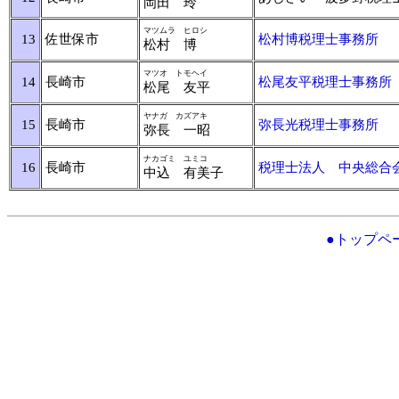
岡田 玲
マツムラ ヒロシ
13
佐世保市
松村博税理士事務所
松村 博
マツオ トモヘイ
14
長崎市
松尾友平税理士事務所
松尾 友平
ヤナガ カズアキ
15
長崎市
弥長光税理士事務所
弥長 一昭
ナカゴミ ユミコ
16
長崎市
税理士法人 中央総合
中込 有美子
●トップペ