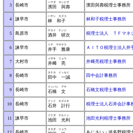
ハマダ ヨシヒサ
3
長崎市
濱田與壽税理士事務所
濱田 與壽
ハヤシ カズコ
4
諫早市
林和子税理士事務所
林 和子
サカイ ケンジ
5
島原市
税理士法人 ＴＦマネ
酒井 研次
イデ マサヤス
6
諫早市
ＡＩＴＯ税理士法人井
井手 雅康
イザキ リョウ
7
大村市
井﨑亮税理士事務所
井﨑 亮
タナカ イッセイ
8
長崎市
田中会計事務所
田中 一誠
イシバシ アヤ
9
長崎市
石橋文税理士事務所
石橋 文
イシイ カズユキ
10
長崎市
税理士法人石井会計事
石井 計行
イケダ テルトシ
11
諫早市
池田光利税理士事務所
池田 光利
オカダ リョウ
12
長崎市
あじさい・波多野税理