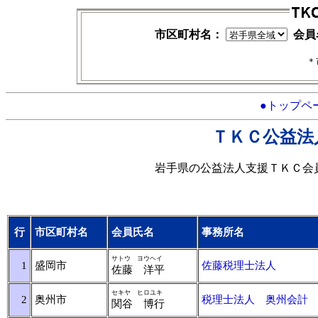
市区町村名：
会員
＊
●トップペ
ＴＫＣ公益法
岩手県の公益法人支援ＴＫＣ会
行
市区町村名
会員氏名
事務所名
サトウ ヨウヘイ
1
盛岡市
佐藤税理士法人
佐藤 洋平
セキヤ ヒロユキ
2
奥州市
税理士法人 奥州会計
関谷 博行