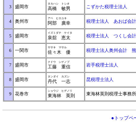
タカハシ トシオ
3
盛岡市
こずかた税理士法人
高橋 敏男
アベ ヒロユキ
4
奥州市
税理士法人 あおば会
阿部 廣幸
イズミダテ ケイタ
5
盛岡市
税理士法人 つくし会
泉舘 恵太
ササキ マサル
6
一関市
税理士法人奥州会計 
佐々木 優
クドウ シゲノブ
7
盛岡市
岩手税理士法人
工藤 重信
タンダイ カズシ
8
盛岡市
昆税理士法人
丹代 一志
ショウジ ヒデノリ
9
花巻市
東海林英則税理士事務
東海林 英則
●トップペ