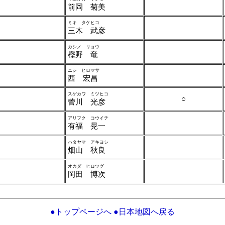
前岡 菊美
ミキ タケヒコ
三木 武彦
カシノ リョウ
樫野 竜
ニシ ヒロマサ
西 宏昌
スゲカワ ミツヒコ
○
菅川 光彦
アリフク コウイチ
有福 晃一
ハタヤマ アキヨシ
畑山 秋良
オカダ ヒロツグ
岡田 博次
●トップページへ
●日本地図へ戻る