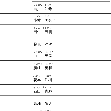
ヨシカワ トモキ
吉川 知希
コバヤシ ミチコ
小林 美智子
タナカ ヨシアキ
○
田中 芳明
○
藤鬼 洋次
シラカワ ヒデタカ
白川 英孝
ヒロハタ ヒデカズ
廣幡 英和
ハナモト ヒロキ
花本 浩樹
イシダ ナオズミ
石田 直純
○
高地 輝之
マエオカ キクミ