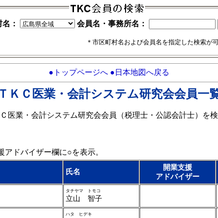
村名：
会員名・事務所名：
＊市区町村名および会員名を指定した検索が
●トップページへ
●日本地図へ戻る
ＴＫＣ医業・会計システム研究会会員一
Ｃ医業・会計システム研究会会員（税理士・公認会計士）を検
援アドバイザー欄に○を表示。
開業支援
氏名
アドバイザー
タチヤマ トモコ
立山 智子
ハタ ヒデキ