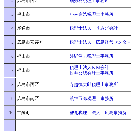
2
広島市西区
畑秀樹税理士事務所
3
福山市
小林康浩税理士事務所
4
尾道市
税理士法人 すみだ会計
5
広島市安芸区
税理士法人 広島経営センタ－
6
福山市
外野浩志税理士事務所
税理士法人ＫＭ会計
7
福山市
松井公認会計士事務所
8
広島市西区
寺越慎太郎税理士事務所
9
広島市南区
荒神五師税理士事務所
10
世羅町
智創税理士法人 広島事務所