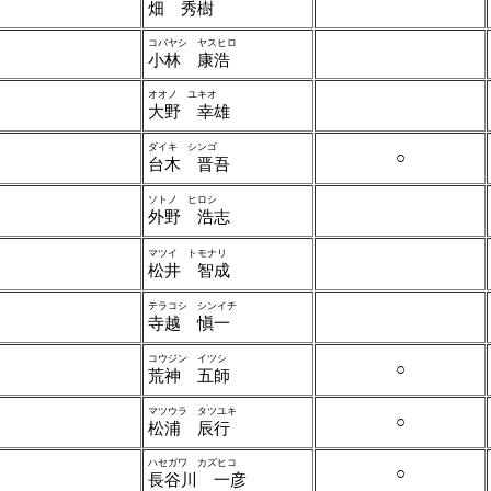
畑 秀樹
コバヤシ ヤスヒロ
小林 康浩
オオノ ユキオ
大野 幸雄
ダイキ シンゴ
○
台木 晋吾
ソトノ ヒロシ
外野 浩志
マツイ トモナリ
松井 智成
テラコシ シンイチ
寺越 愼一
コウジン イツシ
○
荒神 五師
マツウラ タツユキ
○
松浦 辰行
ハセガワ カズヒコ
○
長谷川 一彦