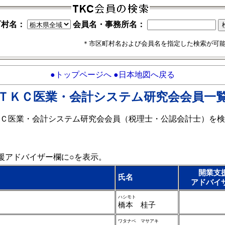
町村名：
会員名・事務所名：
＊市区町村名および会員名を指定した検索が可
●トップページへ
●日本地図へ戻る
ＴＫＣ医業・会計システム研究会会員一
Ｃ医業・会計システム研究会会員（税理士・公認会計士）を検
援アドバイザー欄に○を表示。
開業支
氏名
アドバイ
ハシモト
橋本 桂子
ワタナベ マサアキ