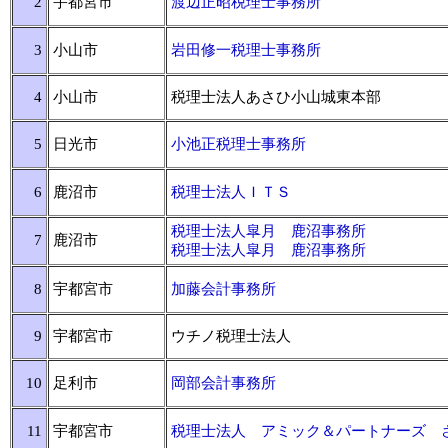
2
宇都宮市
渡辺正昭税理士事務所
3
小山市
岩田修一税理士事務所
4
小山市
税理士法人あさひ小山城東本部
5
日光市
小池正税理士事務所
6
鹿沼市
税理士法人ＩＴＳ
税理士法人皐月 鹿沼事務所
7
鹿沼市
税理士法人皐月 鹿沼事務所
8
宇都宮市
加藤会計事務所
9
宇都宮市
ウチノ税理士法人
10
足利市
岡部会計事務所
11
宇都宮市
税理士法人 アミック＆パートナーズ 