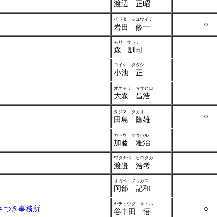
渡辺 正昭
イワタ シユウイチ
○
岩田 修一
モリ サトシ
森 訓司
コイケ タダシ
小池 正
オオモリ マサヒロ
大森 昌浩
タジマ タカオ
○
田島 隆雄
カトウ マサハル
加藤 雅治
ワタナベ ヒロタカ
渡邉 浩考
オカベ ノリカズ
岡部 記和
ヤチュウダ サトル
さつき事務所
○
谷中田 悟