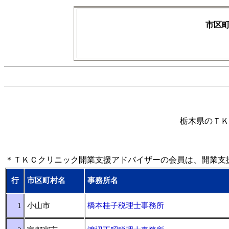
市区
栃木県のＴＫ
＊ＴＫＣクリニック開業支援アドバイザーの会員は、開業支
行
市区町村名
事務所名
1
小山市
橋本桂子税理士事務所