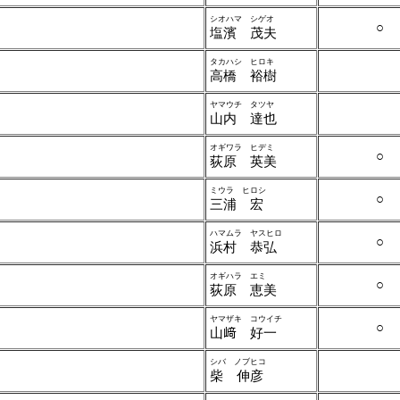
シオハマ シゲオ
○
塩濱 茂夫
タカハシ ヒロキ
高橋 裕樹
ヤマウチ タツヤ
山内 達也
オギワラ ヒデミ
○
荻原 英美
ミウラ ヒロシ
○
三浦 宏
ハマムラ ヤスヒロ
○
浜村 恭弘
オギハラ エミ
○
荻原 恵美
ヤマザキ コウイチ
○
山﨑 好一
シバ ノブヒコ
柴 伸彦