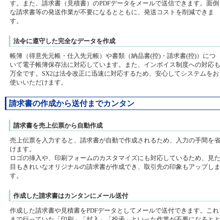
す。また、請求書（見積書）のPDFデータをメールで送信できます。面倒
な請求書等の発送作業が不要になるとともに、発送コストを削減できま
す。
法令に遵守した完全なデータを作成
帳簿（得意先元帳・仕入先元帳）や書類（納品書(控)・請求書(控)）につ
いて電子帳簿保存法に対応しています。また、インボイス制度への対応
万全です。SX2は法令改正に迅速に対応するため、安心してシステムをお
使いいただけます。
請求書の作成から送付までカンタン
請求書を売上伝票から自動作成
売上伝票を入力すると、請求書が自動で作成されるため、入力の手間を
けます。
ロゴの挿入や、印刷フォームのカスタマイズにも対応しているため、見
目もきれいなオリジナルの請求書が作成でき、取引先の印象もアップし
す。
作成した請求書はカンタンにメール送付
作成した請求書や見積書をPDFデータとしてメールで送付できます。これ
まで行っていた「印刷」「封入」「投函」といった作業が不要になると