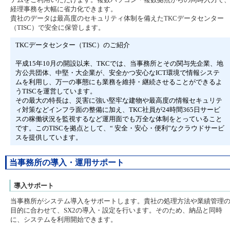
経理事務を大幅に省力化できます。
貴社のデータは最高度のセキュリティ体制を備えたTKCデータセンター
（TISC）で安全に保管します。
TKCデータセンター（TISC）のご紹介
平成15年10月の開設以来、TKCでは、当事務所とその関与先企業、地
方公共団体、中堅・大企業が、安全かつ安心なICT環境で情報システ
ムを利用し、万一の事態にも業務を維持・継続させることができるよ
うTISCを運営しています。
その最大の特長は、災害に強い堅牢な建物や最高度の情報セキュリテ
ィ対策などインフラ面の整備に加え、TKC社員が24時間365日サービ
スの稼働状況を監視するなど運用面でも万全な体制をとっていること
です。このTISCを拠点として、“ 安全・安心・便利”なクラウドサービ
スを提供しています。
当事務所の導入・運用サポート
導入サポート
当事務所がシステム導入をサポートします。貴社の処理方法や業績管理
目的に合わせて、SX2の導入・設定を行います。そのため、納品と同時
に、システムを利用開始できます。