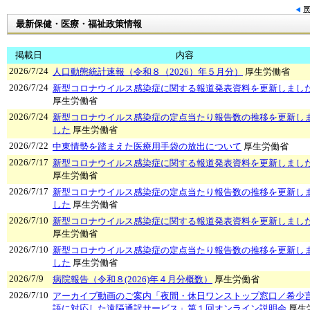
最新保健・医療・福祉政策情報
掲載日
内容
2026/7/24
人口動態統計速報（令和８（2026）年５月分）
厚生労働省
2026/7/24
新型コロナウイルス感染症に関する報道発表資料を更新しまし
厚生労働省
2026/7/24
新型コロナウイルス感染症の定点当たり報告数の推移を更新し
した
厚生労働省
2026/7/22
中東情勢を踏まえた医療用手袋の放出について
厚生労働省
2026/7/17
新型コロナウイルス感染症に関する報道発表資料を更新しまし
厚生労働省
2026/7/17
新型コロナウイルス感染症の定点当たり報告数の推移を更新し
した
厚生労働省
2026/7/10
新型コロナウイルス感染症に関する報道発表資料を更新しまし
厚生労働省
2026/7/10
新型コロナウイルス感染症の定点当たり報告数の推移を更新し
した
厚生労働省
2026/7/9
病院報告（令和８(2026)年４月分概数）
厚生労働省
2026/7/10
アーカイブ動画のご案内「夜間・休日ワンストップ窓口／希少
語に対応した遠隔通訳サービス」第１回オンライン説明会
厚生