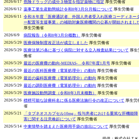
2026/6/17
危険ドラッグの成分３物質を指定薬物に指定
厚生労働省
2026/6/12
薬事工業生産動態統計令和8年3月分月報について
厚生労働省
2026/6/11
令和８年度「医療通訳者、外国人患者受入れ医療コーディネー
ー配置等支援事業」の補助対象医療機関の公募が開始されまし
厚生労働省
2026/6/9
病院報告（令和8年3月分概数）
厚生労働省
2026/5/29
医療保険制度改正法が成立しました
厚生労働省
2026/5/29
医療法第25条に基づく病院に対する立入検査結果について
厚生
働省
2026/5/29
最近の医療費の動向-MEDIAS- 令和7年度1月号
厚生労働省
2026/5/29
最近の医科医療費（電算処理分）の動向
厚生労働省
2026/5/29
最近の歯科医療費（電算処理分）の動向
厚生労働省
2026/5/29
最近の調剤医療費（電算処理分）の動向
厚生労働省
2026/5/29
医療施設動態調査（令和8年3月末概数）
厚生労働省
2026/5/26
標榜可能な診療科名に係る医療法施行令の改正について
厚生労
省
2026/5/21
「タブネオスカプセル10mg」投与患者における重篤な肝機能障
害に関する注意喚起について
厚生労働省
2026/5/14
中東情勢を踏まえた医療用手袋の放出について
厚生労働省
提供：株式会社ＴＫ