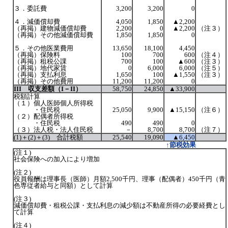
３．委託費
3,200
3,200
0
４．減価償却費
4,050
1,850
▲2,200
（再掲）建物減価償却費
2,200
0
▲2,200
（注３）
（再掲）その他減価償却費
1,850
1,850
0
５．その他医業費用
13,650
18,100
4,450
（再掲）保険料
100
700
600
（注４）
（再掲）租税公課
700
100
▲600
（注３）
（再掲）地代家賃
0
6,000
6,000
（注５）
（再掲）支払利息
1,650
100
▲1,550
（注３）
（再掲）その他費用
11,200
11,200
0
III 収支差額（I－II）
58,750
24,850
▲33,900
税額計算
（１）個人医師個人所得税
・住民税
25,050
9,900
▲15,150
（注６）
（２）配偶者所得税
・住民税
490
490
0
（３）法人税・法人住民税
－
8,700
8,700
（注７）
(1)＋(2)＋(3) 合計税額
25,540
19,090
▲6,450
↑節税効果
(注１)
社会保険への加入により増加
(注２)
役員報酬は理事長（医師）月額2,500千円、理事（配偶者）450千円（青
色専従者給与と同額）として計算
(注３)
減価償却費・租税公課・支払利息の減少額は不動産所得の必要経費とし
て計算
(注４)