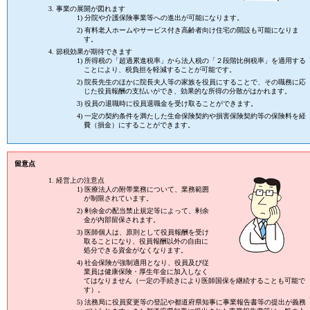
事業の展開が図れます
1) 分院や介護保険事業等への進出が可能になります。
2) 有料老人ホームやサービス付き高齢者向け住宅の開設も可能になりま
す。
節税効果が期待できます
1) 所得税の「超過累進税率」から法人税の「２段階比例税率」を適用する
ことにより、税負担を軽減することが可能です。
2) 院長先生のほかに院長夫人等の家族を役員にすることで、その職務に応
じた役員報酬の支払いができ、効果的な所得の分散がはかれます。
3) 役員の退職時に役員退職金を受け取ることができます。
4) 一定の契約条件を満たした生命保険契約や損害保険契約等の保険料を経
費（損金）にすることができます。
留意点
経営上の注意点
1) 医療法人の附帯業務について、業務範囲
が制限されています。
2) 剰余金の配当禁止規定等によって、剰余
金が内部留保されます。
3) 医師個人は、原則として役員報酬を受け
取ることになり、役員報酬以外の自由に
処分できる資金がなくなります。
4) 社会保険が強制適用となり、役員及び従
業員は健康保険・厚生年金に加入しなく
てはなりません（一定の手続きにより医師国保を継続することも可能で
す）。
5) 法務局に役員変更等の登記や都道府県知事に事業報告書等の提出が義務