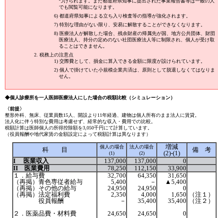
づけられます。また都道府県知事に提出された事業報告書等は一般の人
でも閲覧可能になります。
6) 都道府県知事による立ち入り検査等の指導が強化されます。
7) 特別な理由がない限り、安易に解散することができなくなります。
8) 医療法人が解散した場合、残余財産の帰属先が国、地方公共団体、財団
医療法人、持分の定めのない社団医療法人等に制限され、個人が受け取
ることはできません。
税務上の注意点
1) 交際費として、損金に算入できる金額に限度が設けられています。
2) 個人で掛けていた小規模企業共済は、原則として脱退しなくてはなりま
せん。
◆個人診療所を一人医師医療法人にした場合の税額比較（シミュレーション）
〈前提〉
整形外科、無床、従業員数15人、開設より11年経過、建物は個人所有のまま法人に賃貸。
法人化に伴う特別な費用は考慮せず、経常的な収入・費用での比較。
税額計算は医師個人の所得控除額を3,050千円にて計算しています。
（役員報酬や地代家賃の金額設定によって税額計算は異なります）
増減
個人の場合
法人の場合
科 目
備 考
(2)-(1)
(1)
(2)
I 医業収入
137,000
137,000
0
II 医業費用
78,250
112,150
33,900
１．給与費
32,700
64,350
31,650
（再掲）青色専従者給与
5,400
－
▲5,400
（再掲）その他の給与
24,950
24,950
0
（再掲）法定福利費
2,350
4,000
1,650
（注１）
役員報酬
－
35,400
35,400
（注２）
２．医薬品費・材料費
24,650
24,650
0