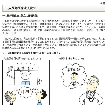
一人医師医療法人設立
一人医師医療法人設立の基礎知識
新規に設立する医療法人の形態は、第５次医療法改正（2007年４月施行）によって、「出資持
定めのない社団医療法人」または「財団医療法人」に限られています。また、持分のない医療法
活動の原資となる資金の調達手段として「基金制度」が採用できるようになったことから、新規
の場合は「基金拠出型法人」（出資持分の定めのない社団医療法人の一類型）とするケースが多
受けられます。
法人化の目的は、資金の集積を容易にするとともに医療機関等の経営に永続性を付与し、私人
る医療事業の経営困難を緩和することにあります。したがって、社会的信用を高めたいと考えて
る、事業承継を考えている、事業展開を考えている、節税効果を期待しているといった方は一人
医療法人の設立を検討されてはいかがでしょうか。
＜一人医師医療法人の設立を検討したほうが良い場合＞
1)社会的信用を高めたいと考えている
2)事業承継を考えている