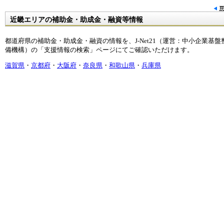
近畿エリアの補助金・助成金・融資等情報
都道府県の補助金・助成金・融資の情報を、J-Net21（運営：中小企業基盤
備機構）の「支援情報の検索」ページにてご確認いただけます。
滋賀県
・
京都府
・
大阪府
・
奈良県
・
和歌山県
・
兵庫県