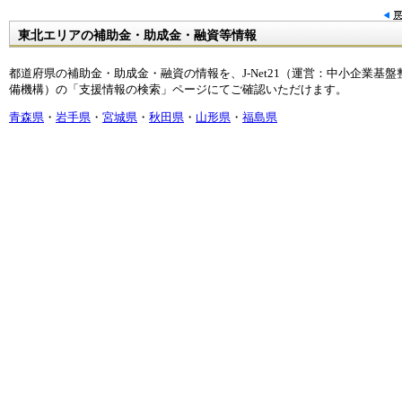
東北エリアの補助金・助成金・融資等情報
都道府県の補助金・助成金・融資の情報を、J-Net21（運営：中小企業基盤
備機構）の「支援情報の検索」ページにてご確認いただけます。
青森県
・
岩手県
・
宮城県
・
秋田県
・
山形県
・
福島県