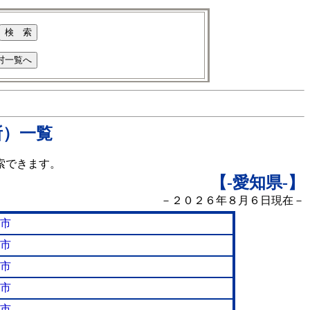
所）一覧
索できます。
【-愛知県
-】
－２０２６年８月６日現在－
市
市
市
市
市