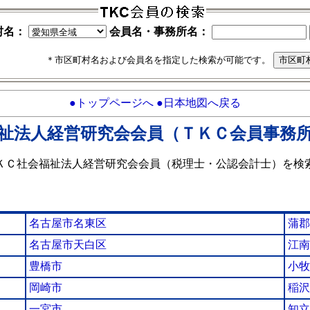
村名：
会員名・事務所名：
＊市区町村名および会員名を指定した検索が可能です。
●トップページへ
●日本地図へ戻る
祉法人経営研究会会員（ＴＫＣ会員事務
ＫＣ社会福祉法人経営研究会会員（税理士・公認会計士）を検
名古屋市名東区
蒲郡
名古屋市天白区
江南
豊橋市
小牧
岡崎市
稲沢
一宮市
知立