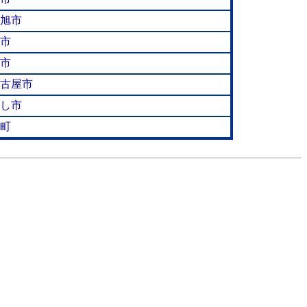
旭市
市
市
古屋市
し市
町